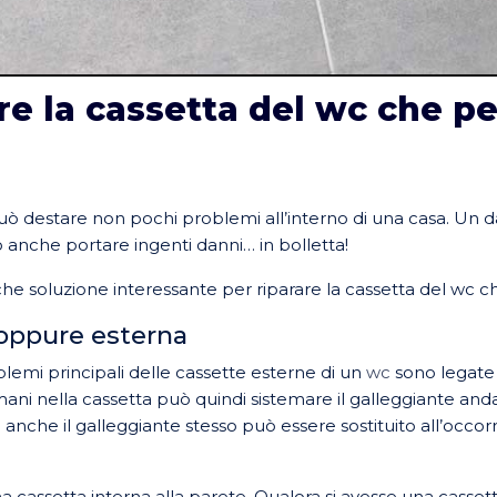
re la cassetta del wc che p
ò destare non pochi problemi all’interno di una casa. Un 
anche portare ingenti danni… in bolletta!
e soluzione interessante per riparare la cassetta del wc c
 oppure esterna
lemi principali delle cassette esterne di un
wc
sono legate 
mani nella cassetta può quindi sistemare il galleggiante and
a anche il galleggiante stesso può essere sostituito all’occorr
na cassetta interna alla parete. Qualora si avesse una casset