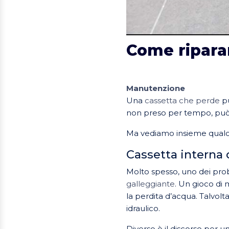
Come ripara
Manutenzione
Una
cassetta che perde
pu
non preso per tempo, può 
Ma vediamo insieme qualch
Cassetta interna
Molto spesso, uno dei prob
galleggiante
. Un gioco di 
la perdita d’acqua. Talvolt
idraulico.
Diverso è il discorso per u