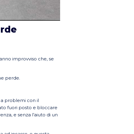
erde
danno improvviso che, se
he perde.
a problemi con il
ato fuori posto e bloccare
enza, e senza l’aiuto di un
ta ad incasso, e questa