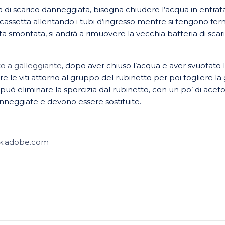
a di scarico danneggiata, bisogna chiudere l’acqua in entrata 
assetta allentando i tubi d’ingresso mentre si tengono ferm
lta smontata, si andrà a rimuovere la vecchia batteria di scar
to a galleggiante
, dopo aver chiuso l’acqua e aver svuotato l
re le viti attorno al gruppo del rubinetto per poi togliere l
 può eliminare la sporcizia dal rubinetto, con un po’ di aceto
neggiate e devono essere sostituite.
k.adobe.com