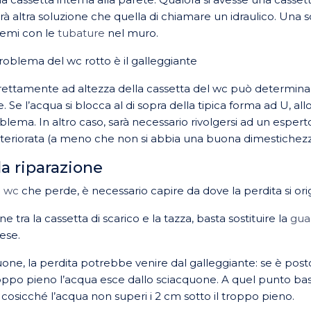
rà altra soluzione che quella di chiamare un idraulico. Una 
lemi con le
tubature
nel muro.
problema del wc rotto è il galleggiante
direttamente ad altezza della cassetta del wc può determina
. Se l’acqua si blocca al di sopra della tipica forma ad U, allo
lema. In altro caso, sarà necessario rivolgersi ad un espert
eriorata (a meno che non si abbia una buona dimestichezza 
a riparazione
l wc
che perde, è necessario capire da dove la perdita si ori
e tra la cassetta di scarico e la tazza, basta sostituire la
gua
ese.
one, la perdita potrebbe venire dal galleggiante: se è posto
ppo pieno l’acqua esce dallo sciacquone. A quel punto bast
 cosicché l’acqua non superi i 2 cm sotto il troppo pieno.