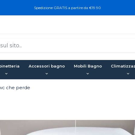
Spedizione GRATIS a partire da €19.90
inetteria
Accessori bagno
Mobili Bagno
Climatizza
 wc che perde