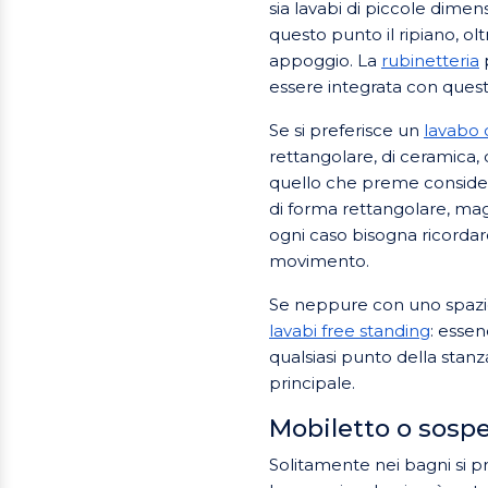
sia lavabi di piccole dimens
questo punto il ripiano, ol
appoggio. La
rubinetteria
p
essere integrata con quest
Se si preferisce un
lavabo
rettangolare, di ceramica, 
quello che preme consider
di forma rettangolare, mag
ogni caso bisogna ricorda
movimento.
Se neppure con uno spazio 
lavabi free standing
: essen
qualsiasi punto della stan
principale.
Mobiletto o sosp
Solitamente nei bagni si pr