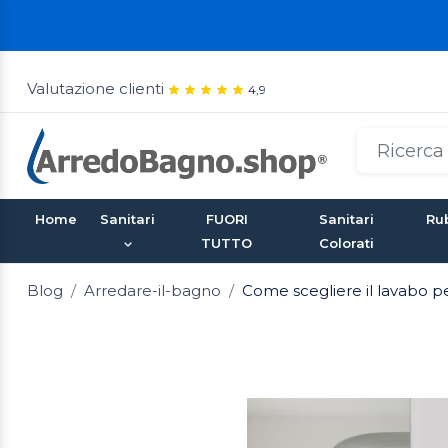
Valutazione clienti
4,9
Home
Sanitari
FUORI
Sanitari
Rub
TUTTO
Colorati
Blog
Arredare-il-bagno
Come scegliere il lavabo p