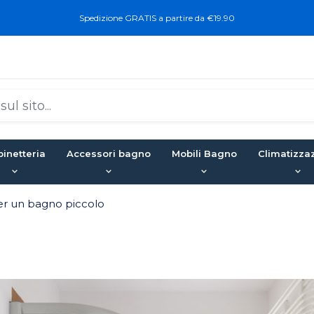
Spedizione GRATIS a partire da €19.90
inetteria
Accessori bagno
Mobili Bagno
Climatizza
er un bagno piccolo