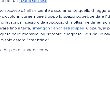
are per un
lavabo sospeso
.
bo sospeso dà all’ambiente è sicuramente quello di legger
iccolo, in cui riempire troppo lo spazio potrebbe dare l’i
tono lavabi da incasso o da appoggio di moltissime dimension
ivare fino a terra,
rimangono anch’essi sospesi
. Oppure, al p
egliere delle mensole, più semplici e leggere. Se si ha un ba
trà solo essere: “essenziale”.
ue
http://stock.adobe.com/