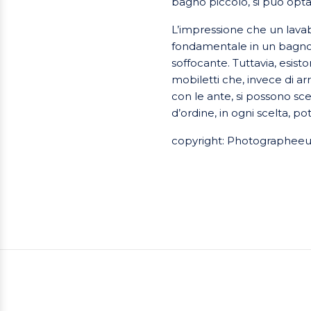
bagno piccolo, si può opt
L’impressione che un lava
fondamentale in un bagno p
soffocante. Tuttavia, esis
mobiletti che, invece di arr
con le ante, si possono sc
d’ordine, in ogni scelta, po
copyright: Photographee