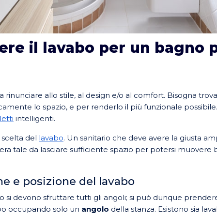
re il lavabo per un bagno p
 rinunciare allo stile, al design e/o al comfort. Bisogna trova
icamente lo spazio, e per renderlo il più funzionale possibi
etti
intelligenti.
scelta del
lavabo
. Un sanitario che deve avere la giusta 
ra tale da lasciare sufficiente spazio per potersi muovere b
e e posizione del lavabo
o si devono sfruttare tutti gli angoli; si può dunque prendere
vabo occupando solo un
angolo
della stanza. Esistono sia lav