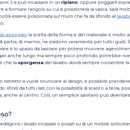
ioni: li si può incassare in un
ripiano
, oppure poggiarli sopr
tre a formare l’angolo su cui si posizionerà la vasca, sarà mo
otrà essere posizionata sul muro che fa da sfondo al
lavab
o.
 da appoggio
la scelta della forma e del materiale è molto 
di pietra, di marmo, ne esistono veramente per tutti i gusti. 
are è lo spazio da lasciare per potersi muovere agevolment
ari anche lungo ma sempre poco profondo, potrebbe rivelars
re che la
sporgenza
del lavabo dovrà sempre consentire la 
ristretto si vuole rinunciare al design, è possibile prender
do rifiniti da tutti i lati, con la possibilità di scarico a terra, 
za, anche al centro. Così, un semplice sanitario può diventa
eso?
ediligono i lavabi incassati o posati su di un mobile sottosta