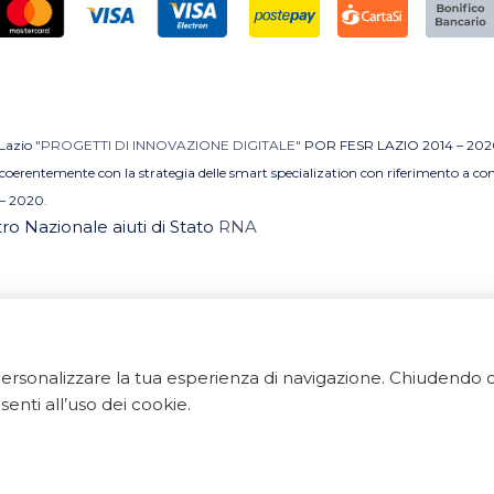
 Lazio
"PROGETTI DI INNOVAZIONE DIGITALE"
POR FESR LAZIO 2014 – 202
MI coerentemente con la strategia delle smart specialization con riferimento a 
– 2020.
stro Nazionale aiuti di Stato
RNA
e personalizzare la tua esperienza di navigazione. Chiudend
 Tutti i diritti riservati. ArredoBagno.shop è un marchio regi
enti all’uso dei cookie.
 Via Ponte Gagliardo 34 - 04022 Fondi(LT) - P.IVA 018405
Export Digitale
| E-commerce Business Suite
Accelero