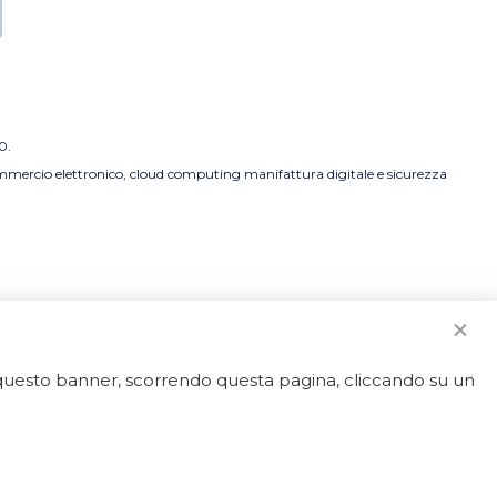
0.
commercio elettronico, cloud computing manifattura digitale e sicurezza
o questo banner, scorrendo questa pagina, cliccando su un
strato.
50592 - REA LT-127838