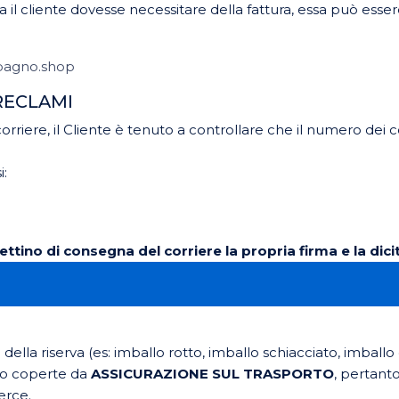
 il cliente dovesse necessitare della fattura, essa può essere
bagno.shop
RECLAMI
iere, il Cliente è tenuto a controllare che il numero dei c
i:
tino di consegna del corriere la propria firma e la dici
lla riserva (es: imballo rotto, imballo schiacciato, imball
ono coperte da
ASSICURAZIONE SUL TRASPORTO
, pertant
erce.