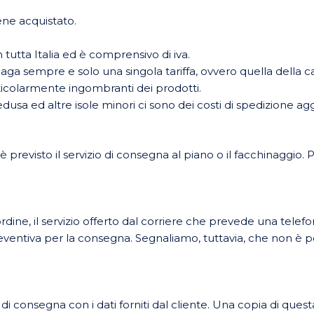
iene acquistato.
 tutta Italia ed è comprensivo di iva.
i paga sempre e solo una singola tariffa, ovvero quella della 
ticolarmente ingombranti dei prodotti.
 ed altre isole minori ci sono dei costi di spedizione aggiu
revisto il servizio di consegna al piano o il facchinaggio. P
ordine, il servizio offerto dal corriere che prevede una telef
preventiva per la consegna. Segnaliamo, tuttavia, che non è 
onsegna con i dati forniti dal cliente. Una copia di questa 