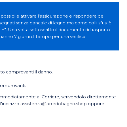
possibile attivare l'assicurazione e rispondere del
segnati senza bancale di legno ma come colli sfusi è
E”. Una volta sottoscritto il documento di trasporto
 hanno 7 giorni di tempo per una verifica
oto comprovanti il danno.
comprovanti.
o immediatamente al Corriere, scrivendolo direttamente
'indirizzo
assistenza@arredobagno.shop
oppure