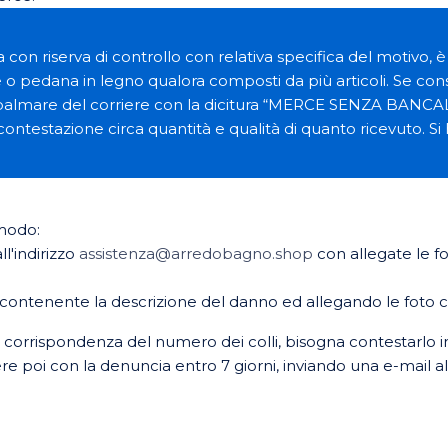
on riserva di controllo con relativa specifica del motivo, è 
o pedana in legno qualora composti da più articoli. Se con
ul palmare del corriere con la dicitura “MERCE SENZA BANCAL
contestazione circa quantità e qualità di quanto ricevuto. Si
 modo:
l'indirizzo
assistenza@arredobagno.shop
con allegate le f
, contenente la descrizione del danno ed allegando le foto 
ta corrispondenza del numero dei colli, bisogna contestarl
oi con la denuncia entro 7 giorni, inviando una e-mail all