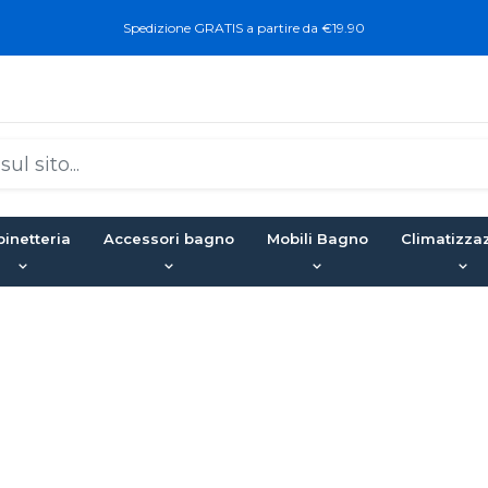
Spedizione GRATIS a partire da €19.90
inetteria
Accessori bagno
Mobili Bagno
Climatizza