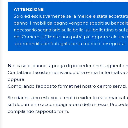
ATTENZIONE
Solo ed esclusivamente se la merce è stata accettata c
danno. I mobili da bagno vengono spediti su bancale 
necessario segnalarlo sulla bolla, sul bollettino o s
del Corriere, il Cliente non potrà più opporre alcuna 
approfondita dell'integrità della merce consegnata.
Nel caso di danno si prega di procedere nel seguente
Contattare l'assistenza inviando una e-mail informativa al
oppure
Compilando l'apposito format nel nostro centro servizi
Se i danni sono esteriori e molto evidenti o vi è manca
sul documento accompagnatorio dello stesso. Procedere p
compilando l'apposito
form
.