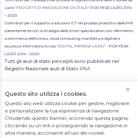
Lazio
"PROGETTI DI INNOVAZIONE DIGITALE"
POR FESR LAZIO 2014
– 2020.
Contributi per il supporto a soluzioni ICT nei processi produttivi delle PMI
coerentemente con la strategia delle smart specialization con riferimento
a commercio elettronico, cloud computing manifattura digitale e
sicurezza informatica Avviso
"DIGITAL IMPRESA LAZIO"
- POR FESR
LAZIO 2014 – 2020.
Tutti gli aiuti di stato percepiti sono pubblicati nel
Registro Nazionale aiuti di Stato
RNA
Questo sito utilizza i cookies.
Questo sito web utilizza cookie per gestire, migliorare
e personalizzare la tua esperienza di navigazione.
2023 © Tutti i diritti riservati. ArredoBagno.shop è un
Chiudendo questo banner, scorrendo questa pagina,
marchio registrato.
cliccando su un link o proseguendo la navigazione in
Ceramiche Marrocco - Via Ponte Gagliardo 34 - 04022
altra maniera, acconsenti all’uso dei cookie.