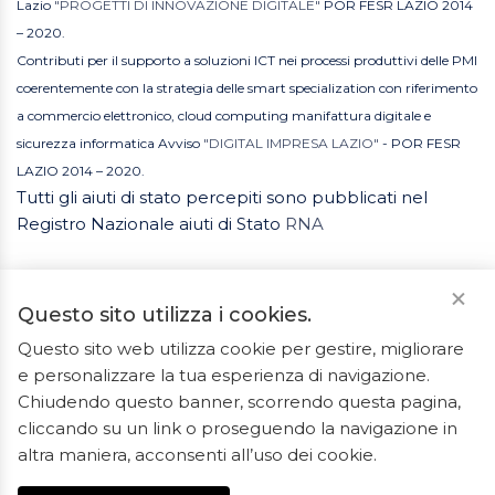
Lazio
"PROGETTI DI INNOVAZIONE DIGITALE"
POR FESR LAZIO 2014
– 2020.
Contributi per il supporto a soluzioni ICT nei processi produttivi delle PMI
coerentemente con la strategia delle smart specialization con riferimento
a commercio elettronico, cloud computing manifattura digitale e
sicurezza informatica Avviso
"DIGITAL IMPRESA LAZIO"
- POR FESR
LAZIO 2014 – 2020.
Tutti gli aiuti di stato percepiti sono pubblicati nel
Registro Nazionale aiuti di Stato
RNA
Questo sito utilizza i cookies.
Questo sito web utilizza cookie per gestire, migliorare
e personalizzare la tua esperienza di navigazione.
2023 © Tutti i diritti riservati. ArredoBagno.shop è un
Chiudendo questo banner, scorrendo questa pagina,
marchio registrato.
cliccando su un link o proseguendo la navigazione in
Ceramiche Marrocco - Via Ponte Gagliardo 34 - 04022
altra maniera, acconsenti all’uso dei cookie.
Fondi(LT) - P.IVA 01840550592 - REA LT-127838