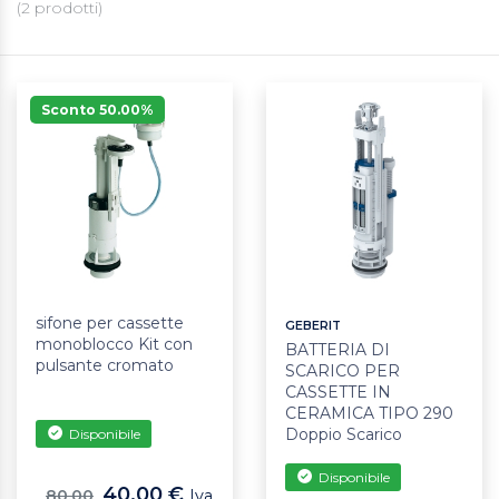
(
2
prodotti)
Sconto 50.00%
sifone per cassette
GEBERIT
monoblocco Kit con
BATTERIA DI
pulsante cromato
SCARICO PER
CASSETTE IN
CERAMICA TIPO 290
Doppio Scarico
Disponibile
Disponibile
40.00 €
80.00
Iva