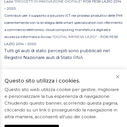
Lazio
"PROGETTI DI INNOVAZIONE DIGITALE"
POR FESR LAZIO 2014
– 2020.
Contributi per il supporto a soluzioni ICT nei processi produttivi delle PMI
coerentemente con la strategia delle smart specialization con riferimento
a commercio elettronico, cloud computing manifattura digitale e
sicurezza informatica Avviso
"DIGITAL IMPRESA LAZIO"
- POR FESR
LAZIO 2014 – 2020.
Tutti gli aiuti di stato percepiti sono pubblicati nel
Registro Nazionale aiuti di Stato
RNA
Questo sito utilizza i cookies.
Questo sito web utilizza cookie per gestire, migliorare
e personalizzare la tua esperienza di navigazione.
2023 © Tutti i diritti riservati. ArredoBagno.shop è un
Chiudendo questo banner, scorrendo questa pagina,
marchio registrato.
cliccando su un link o proseguendo la navigazione in
Ceramiche Marrocco - Via Ponte Gagliardo 34 - 04022
altra maniera, acconsenti all’uso dei cookie.
Fondi(LT) - P.IVA 01840550592 - REA LT-127838