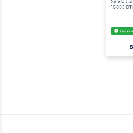
Sendo Con
18000 BT
Disponi
8