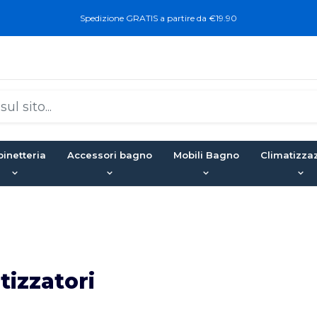
Spedizione GRATIS a partire da €19.90
inetteria
Accessori bagno
Mobili Bagno
Climatizza
tizzatori