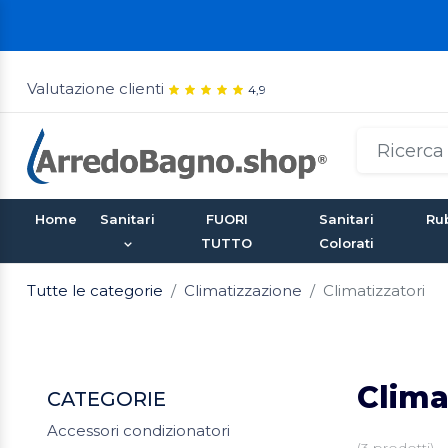
Valutazione clienti
4,9
Home
Sanitari
FUORI
Sanitari
Rub
TUTTO
Colorati
Tutte le categorie
Climatizzazione
Climatizzatori
Clima
CATEGORIE
Accessori condizionatori
(
3
prodotti)