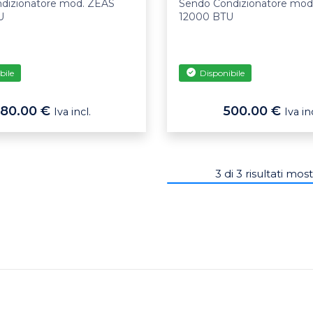
dizionatore mod. ZEAS
Sendo Condizionatore mod
U
12000 BTU
bile
Disponibile
80.00 €
500.00 €
Iva incl.
Iva inc
3
di
3
risultati most