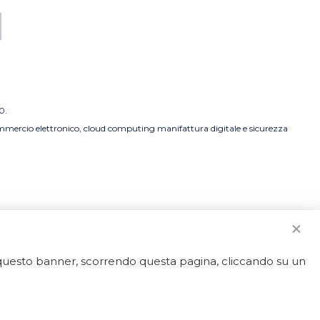
0.
commercio elettronico, cloud computing manifattura digitale e sicurezza
o questo banner, scorrendo questa pagina, cliccando su un
strato.
50592 - REA LT-127838