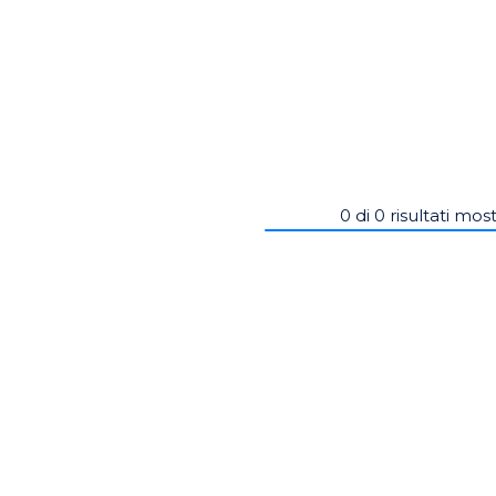
0
di
0
risultati most