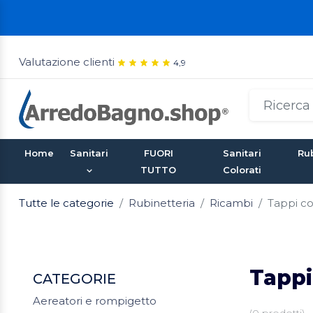
Valutazione clienti
4,9
Home
Sanitari
FUORI
Sanitari
Rub
TUTTO
Colorati
Tutte le categorie
Rubinetteria
Ricambi
Tappi co
Tappi
CATEGORIE
Aereatori e rompigetto
(
0
prodotti)