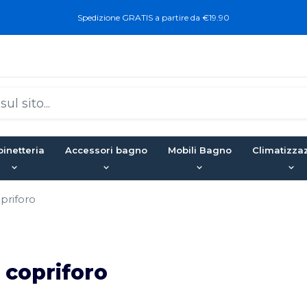
Spedizione GRATIS a partire da €19.90
inetteria
Accessori bagno
Mobili Bagno
Climatizza
priforo
 copriforo