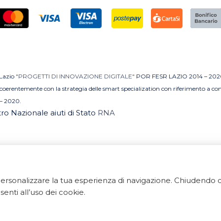
 Lazio
"PROGETTI DI INNOVAZIONE DIGITALE"
POR FESR LAZIO 2014 – 202
MI coerentemente con la strategia delle smart specialization con riferimento a 
– 2020.
stro Nazionale aiuti di Stato
RNA
e personalizzare la tua esperienza di navigazione. Chiudend
 Tutti i diritti riservati. ArredoBagno.shop è un marchio regi
enti all’uso dei cookie.
 Via Ponte Gagliardo 34 - 04022 Fondi(LT) - P.IVA 018405