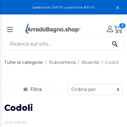
Spedizione GRATIS a partire da €19.90
0
Tutte le categorie
Rubinetteria
Ricambi
Codoli
Filtra
Codoli
(
0
prodotti)