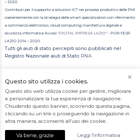
– 2020.
Contributi per il supporto a soluzioni ICT nei processi produttivi delle PMI
coerentemente con la strategia delle smart specialization con riferimento
a commercio elettronico, cloud computing manifattura digitale e
sicurezza informatica Avviso
"DIGITAL IMPRESA LAZIO"
- POR FESR
LAZIO 2014 – 2020.
Tutti gli aiuti di stato percepiti sono pubblicati nel
Registro Nazionale aiuti di Stato
RNA
Questo sito utilizza i cookies.
Questo sito web utilizza cookie per gestire, migliorare
e personalizzare la tua esperienza di navigazione.
2023 © Tutti i diritti riservati. ArredoBagno.shop è un
Chiudendo questo banner, scorrendo questa pagina,
marchio registrato.
cliccando su un link o proseguendo la navigazione in
Ceramiche Marrocco - Via Ponte Gagliardo 34 - 04022
altra maniera, acconsenti all’uso dei cookie.
Fondi(LT) - P.IVA 01840550592 - REA LT-127838
Leggi l'informativa
Va bene, grazie