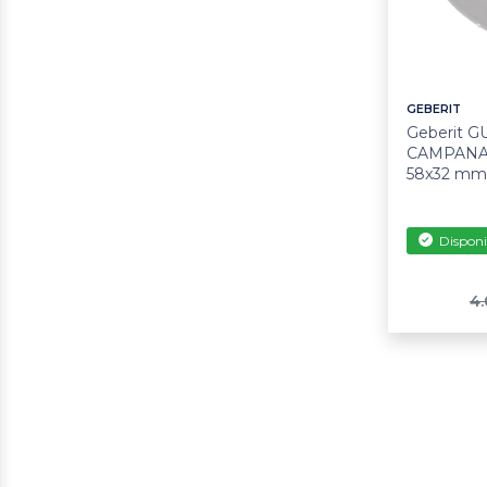
GEBERIT
Geberit 
CAMPANA T
58x32 mm 
Disponi
4