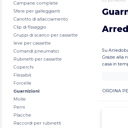
Campane complete
Guarn
Sfere per galleggianti
Canotto di allacciamento
Arre
Clip di fissaggio
Gruppi di scarico per cassette
leve per cassette
Su Arredobag
Comandi pneumatici
Grazie alla 
Rubinetti per cassette
casa in temp
Coperchi
Flessibili
Forcelle
ORDINA PE
Guarnizioni
Molle
Perni
Placche
Raccordi per rubinetti