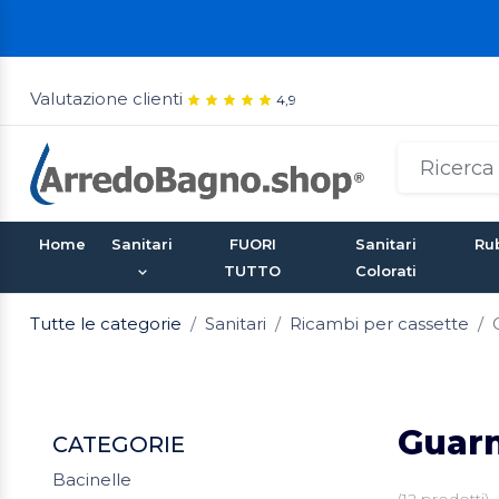
Valutazione clienti
4,9
Home
Sanitari
FUORI
Sanitari
Rub
TUTTO
Colorati
Tutte le categorie
Sanitari
Ricambi per cassette
Guarn
CATEGORIE
Bacinelle
(
12
prodotti)