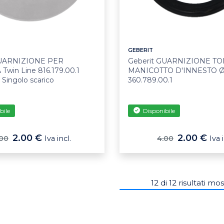
GEBERIT
GUARNIZIONE PER
Geberit GUARNIZIONE T
win Line 816.179.00.1
MANICOTTO D'INNESTO 
Singolo scarico
360.789.00.1
bile
Disponibile
2.00 €
2.00 €
.00
Iva incl.
4.00
Iva 
12
di
12
risultati mos