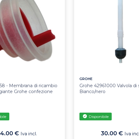
GROHE
58 - Membrana di ricambio
Grohe 42961000 Valvola di 
giante Grohe confezione
Bianco/nero
bile
Disponibile
4.00 €
30.00 €
Iva incl.
Iva incl