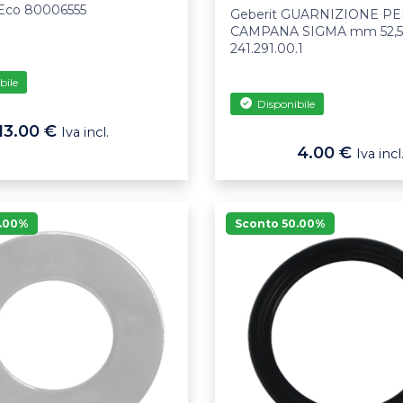
/Eco 80006555
Geberit GUARNIZIONE P
CAMPANA SIGMA mm 52,5x
241.291.00.1
bile
Disponibile
13.00 €
Iva incl.
4.00 €
Iva incl
0.00%
Sconto 50.00%