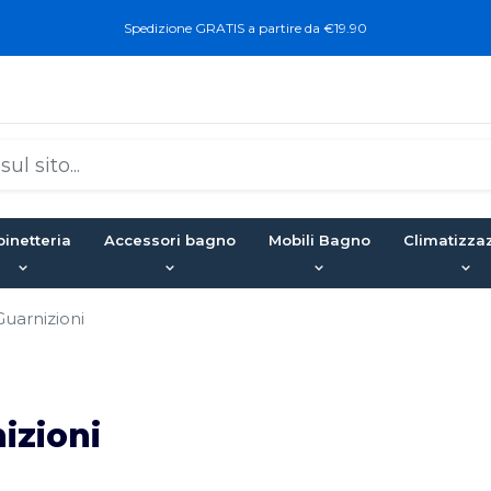
Spedizione GRATIS a partire da €19.90
inetteria
Accessori bagno
Mobili Bagno
Climatizza
Guarnizioni
izioni