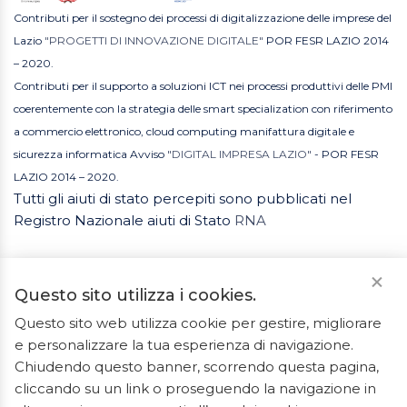
Contributi per il sostegno dei processi di digitalizzazione delle imprese del
Lazio
"PROGETTI DI INNOVAZIONE DIGITALE"
POR FESR LAZIO 2014
– 2020.
Contributi per il supporto a soluzioni ICT nei processi produttivi delle PMI
coerentemente con la strategia delle smart specialization con riferimento
a commercio elettronico, cloud computing manifattura digitale e
sicurezza informatica Avviso
"DIGITAL IMPRESA LAZIO"
- POR FESR
LAZIO 2014 – 2020.
Tutti gli aiuti di stato percepiti sono pubblicati nel
Registro Nazionale aiuti di Stato
RNA
Questo sito utilizza i cookies.
Questo sito web utilizza cookie per gestire, migliorare
e personalizzare la tua esperienza di navigazione.
2023 © Tutti i diritti riservati. ArredoBagno.shop è un
Chiudendo questo banner, scorrendo questa pagina,
marchio registrato.
cliccando su un link o proseguendo la navigazione in