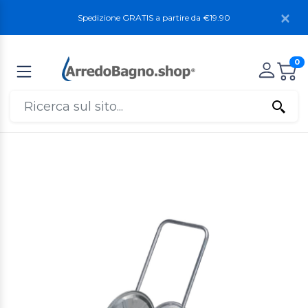
Spedizione GRATIS a partire da €19.90
0