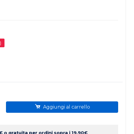
)
a
Aggiungi al carrello
 €
o gratuita per ordini sopra i 19.90€