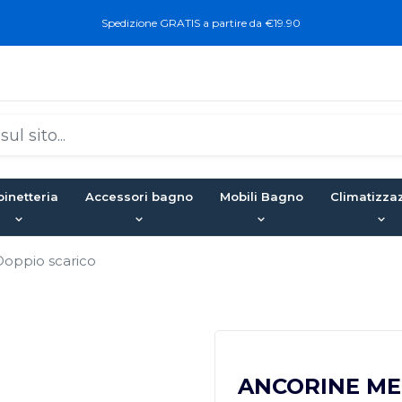
Spedizione GRATIS a partire da €19.90
inetteria
Accessori bagno
Mobili Bagno
Climatizza
ppio scarico
ANCORINE MEC