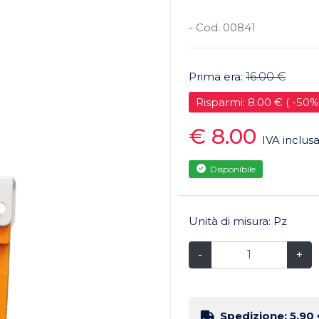
- Cod. 00841
Prima era:
16.00 €
Risparmi: 8.00 € ( -50%
€ 8.00
IVA inclus
Disponibile
Unità di misura: Pz
-
+
Spedizione: 5.90