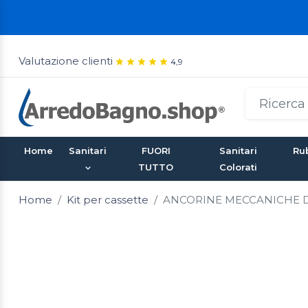
Valutazione clienti
4,9
Home
Sanitari
FUORI
Sanitari
Rub
TUTTO
Colorati
Home
Kit per cassette
ANCORINE MECCANICHE Do