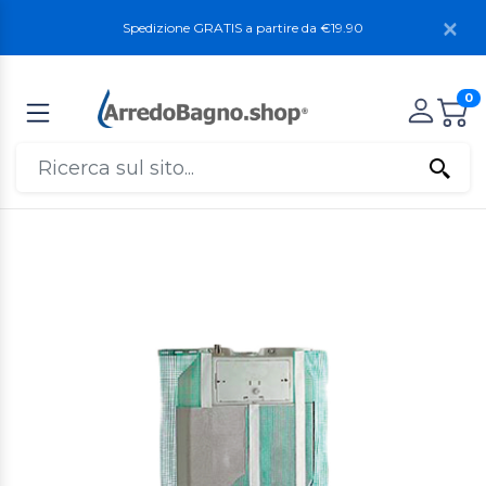
Spedizione GRATIS a partire da €19.90
0