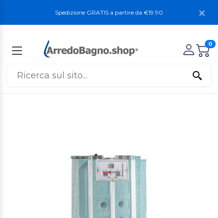
Spedizione GRATIS a partire da €19.90
0