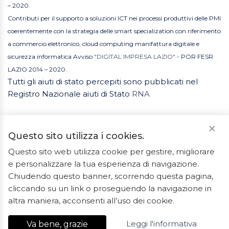
– 2020.
Contributi per il supporto a soluzioni ICT nei processi produttivi delle PMI
coerentemente con la strategia delle smart specialization con riferimento
a commercio elettronico, cloud computing manifattura digitale e
sicurezza informatica Avviso
"DIGITAL IMPRESA LAZIO"
- POR FESR
LAZIO 2014 – 2020.
Tutti gli aiuti di stato percepiti sono pubblicati nel
Registro Nazionale aiuti di Stato
RNA
Questo sito utilizza i cookies.
Questo sito web utilizza cookie per gestire, migliorare
e personalizzare la tua esperienza di navigazione.
2023 © Tutti i diritti riservati. ArredoBagno.shop è un
Chiudendo questo banner, scorrendo questa pagina,
marchio registrato.
cliccando su un link o proseguendo la navigazione in
Ceramiche Marrocco - Via Ponte Gagliardo 34 - 04022
altra maniera, acconsenti all’uso dei cookie.
Fondi(LT) - P.IVA 01840550592 - REA LT-127838
Leggi l'informativa
Va bene, grazie