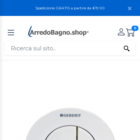
Spedizione GRATIS a partire da €19.90
0