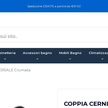
Spedizione GRATIS a partire da €19.90
inetteria
Accessori bagno
Mobili Bagno
Climatizza
ERSALE Cromata
COPPIA CERN