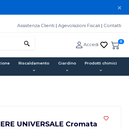
Assistenza Clienti
|
Agevolazioni Fiscali
|
Contatti
0
Accedi
zione
Riscaldamento
Giardino
Prodotti chimici
IERE UNIVERSALE Cromata