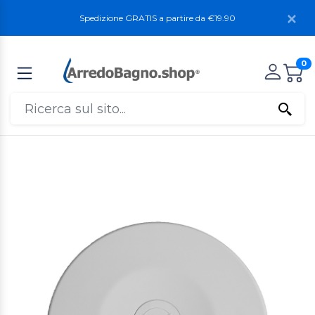
Spedizione GRATIS a partire da €19.90
0