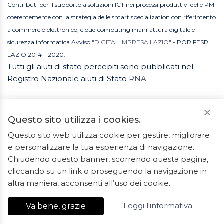
Contributi per il supporto a soluzioni ICT nei processi produttivi delle PMI
coerentemente con la strategia delle smart specialization con riferimento
a commercio elettronico, cloud computing manifattura digitale e
sicurezza informatica Avviso
"DIGITAL IMPRESA LAZIO"
- POR FESR
LAZIO 2014 – 2020.
Tutti gli aiuti di stato percepiti sono pubblicati nel
Registro Nazionale aiuti di Stato
RNA
Questo sito utilizza i cookies.
Questo sito web utilizza cookie per gestire, migliorare
e personalizzare la tua esperienza di navigazione.
2023 © Tutti i diritti riservati. ArredoBagno.shop è un
Chiudendo questo banner, scorrendo questa pagina,
marchio registrato.
cliccando su un link o proseguendo la navigazione in
Ceramiche Marrocco - Via Ponte Gagliardo 34 - 04022
altra maniera, acconsenti all’uso dei cookie.
Fondi(LT) - P.IVA 01840550592 - REA LT-127838
Leggi l'informativa
Va bene, grazie
Export Digitale
| E-commerce Business Suite
Accelero