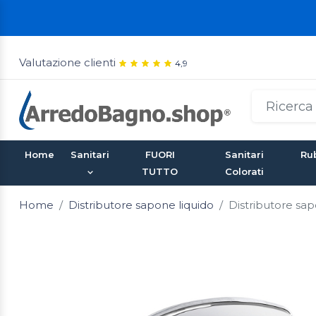
Valutazione clienti
4,9
Home
Sanitari
FUORI
Sanitari
Rub
TUTTO
Colorati
Home
Distributore sapone liquido
Distributore sa