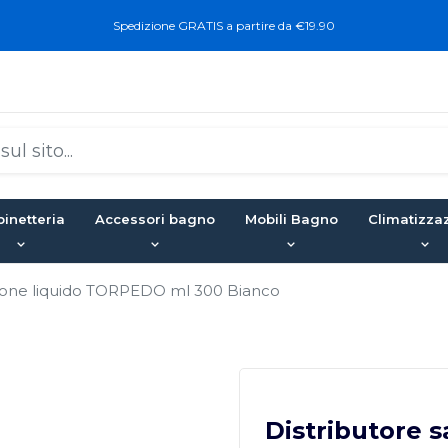
Spedizione GRATIS a partire da €19.90
inetteria
Accessori bagno
Mobili Bagno
Climatizza
pone liquido TORPEDO ml 300 Bianco
Distributore 