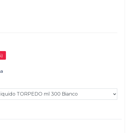
%)
sa