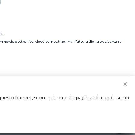
0.
commercio elettronico, cloud computing manifattura digitale e sicurezza
o questo banner, scorrendo questa pagina, cliccando su un
strato.
50592 - REA LT-127838