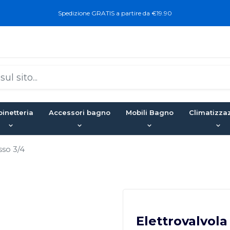
Spedizione GRATIS a partire da €19.90
inetteria
Accessori bagno
Mobili Bagno
Climatizza
sso 3/4
Elettrovalvola