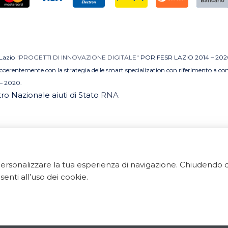
 Lazio
"PROGETTI DI INNOVAZIONE DIGITALE"
POR FESR LAZIO 2014 – 202
MI coerentemente con la strategia delle smart specialization con riferimento a 
– 2020.
stro Nazionale aiuti di Stato
RNA
e personalizzare la tua esperienza di navigazione. Chiudend
 Tutti i diritti riservati. ArredoBagno.shop è un marchio regi
enti all’uso dei cookie.
 Via Ponte Gagliardo 34 - 04022 Fondi(LT) - P.IVA 018405
Export Digitale
| E-commerce Business Suite
Accelero