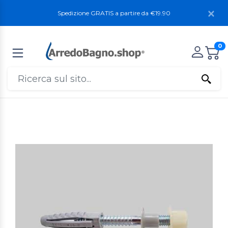
Spedizione GRATIS a partire da €19.90
0