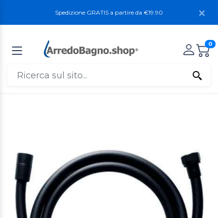
Spedizione GRATIS a partire da €19.90
0