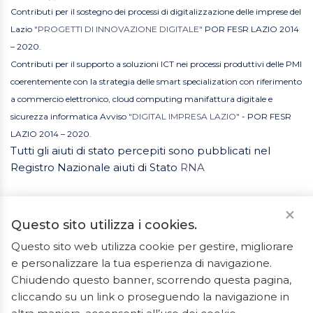
Contributi per il sostegno dei processi di digitalizzazione delle imprese del
Lazio
"PROGETTI DI INNOVAZIONE DIGITALE"
POR FESR LAZIO 2014
– 2020.
Contributi per il supporto a soluzioni ICT nei processi produttivi delle PMI
coerentemente con la strategia delle smart specialization con riferimento
a commercio elettronico, cloud computing manifattura digitale e
sicurezza informatica Avviso
"DIGITAL IMPRESA LAZIO"
- POR FESR
LAZIO 2014 – 2020.
Tutti gli aiuti di stato percepiti sono pubblicati nel
Registro Nazionale aiuti di Stato
RNA
Questo sito utilizza i cookies.
Questo sito web utilizza cookie per gestire, migliorare
e personalizzare la tua esperienza di navigazione.
2023 © Tutti i diritti riservati. ArredoBagno.shop è un
Chiudendo questo banner, scorrendo questa pagina,
marchio registrato.
cliccando su un link o proseguendo la navigazione in
Ceramiche Marrocco - Via Ponte Gagliardo 34 - 04022