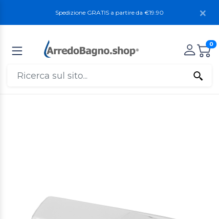
Spedizione GRATIS a partire da €19.90
0