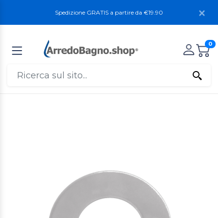
Spedizione GRATIS a partire da €19.90
0