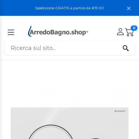
Spedizione GRATIS a partire da €19.90
0