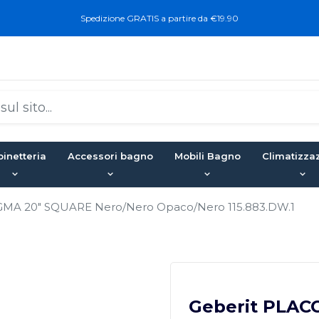
Spedizione GRATIS a partire da €19.90
inetteria
Accessori bagno
Mobili Bagno
Climatizza
MA 20" SQUARE Nero/Nero Opaco/Nero 115.883.DW.1
Geberit PLAC