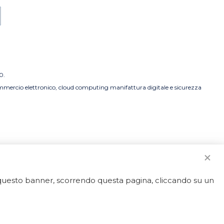
0.
commercio elettronico, cloud computing manifattura digitale e sicurezza
o questo banner, scorrendo questa pagina, cliccando su un
strato.
50592 - REA LT-127838