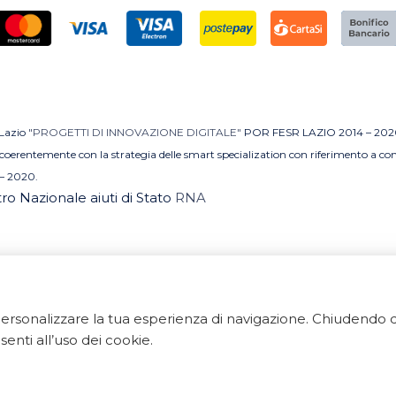
 Lazio
"PROGETTI DI INNOVAZIONE DIGITALE"
POR FESR LAZIO 2014 – 202
MI coerentemente con la strategia delle smart specialization con riferimento a 
– 2020.
stro Nazionale aiuti di Stato
RNA
e personalizzare la tua esperienza di navigazione. Chiudend
 Tutti i diritti riservati. ArredoBagno.shop è un marchio regi
enti all’uso dei cookie.
 Via Ponte Gagliardo 34 - 04022 Fondi(LT) - P.IVA 018405
Export Digitale
| E-commerce Business Suite
Accelero