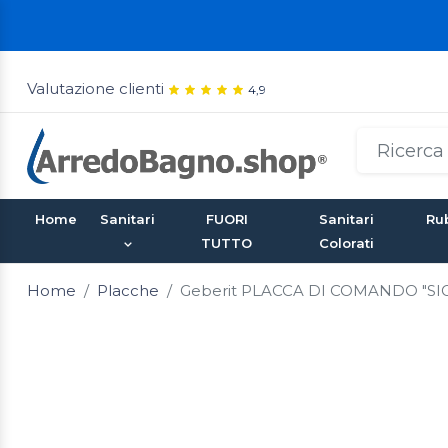
Valutazione clienti
4,9
Home
Sanitari
FUORI
Sanitari
Rub
TUTTO
Colorati
Home
Placche
Geberit PLACCA DI COMANDO "SIG