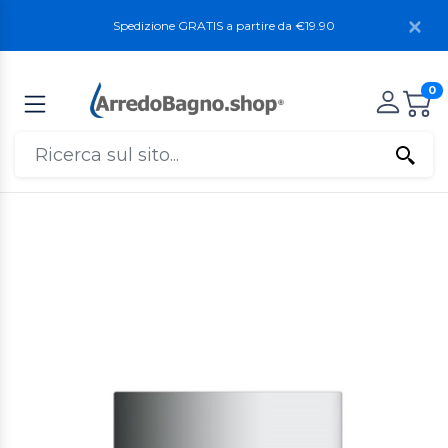
Spedizione GRATIS a partire da €19.90
0