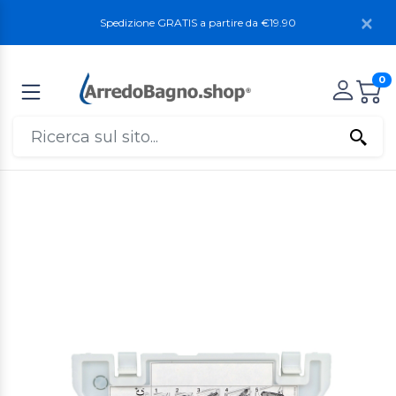
Spedizione GRATIS a partire da €19.90
0