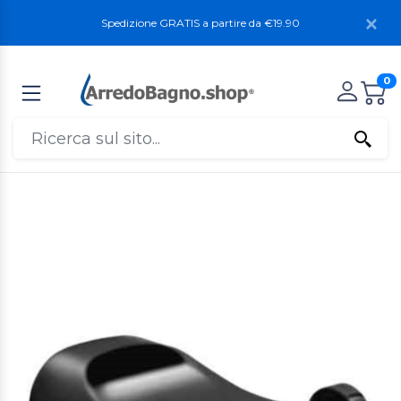
Spedizione GRATIS a partire da €19.90
0