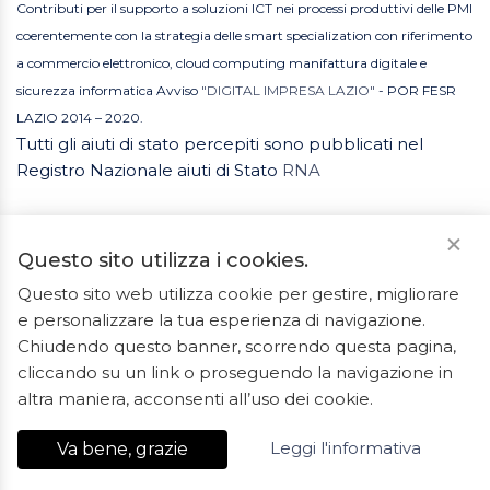
Contributi per il supporto a soluzioni ICT nei processi produttivi delle PMI
coerentemente con la strategia delle smart specialization con riferimento
a commercio elettronico, cloud computing manifattura digitale e
sicurezza informatica Avviso
"DIGITAL IMPRESA LAZIO"
- POR FESR
LAZIO 2014 – 2020.
Tutti gli aiuti di stato percepiti sono pubblicati nel
Registro Nazionale aiuti di Stato
RNA
Questo sito utilizza i cookies.
Questo sito web utilizza cookie per gestire, migliorare
e personalizzare la tua esperienza di navigazione.
2023 © Tutti i diritti riservati. ArredoBagno.shop è un
Chiudendo questo banner, scorrendo questa pagina,
marchio registrato.
cliccando su un link o proseguendo la navigazione in
Ceramiche Marrocco - Via Ponte Gagliardo 34 - 04022
altra maniera, acconsenti all’uso dei cookie.
Fondi(LT) - P.IVA 01840550592 - REA LT-127838
Leggi l'informativa
Va bene, grazie
Export Digitale
| E-commerce Business Suite
Accelero