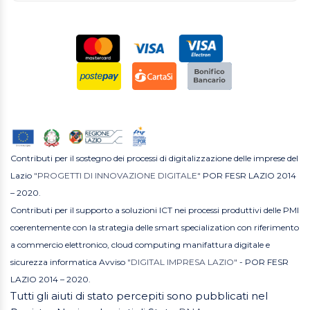
Contributi per il sostegno dei processi di digitalizzazione delle imprese del
Lazio
"PROGETTI DI INNOVAZIONE DIGITALE"
POR FESR LAZIO 2014
– 2020.
Contributi per il supporto a soluzioni ICT nei processi produttivi delle PMI
coerentemente con la strategia delle smart specialization con riferimento
a commercio elettronico, cloud computing manifattura digitale e
sicurezza informatica Avviso
"DIGITAL IMPRESA LAZIO"
- POR FESR
LAZIO 2014 – 2020.
Tutti gli aiuti di stato percepiti sono pubblicati nel