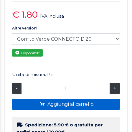
€ 1.80
IVA inclusa
Altre versioni
Disponibile
Unità di misura: Pz
-
+
Aggiungi al carrello
Spedizione: 5.90 €
o gratuita per
ordini sopra i 19.90€