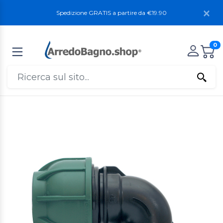
Spedizione GRATIS a partire da €19.90
0