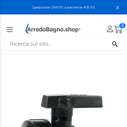
Spedizione GRATIS a partire da €19.90
0