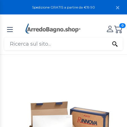
Spedizione GRATIS a partire da €19.90
0