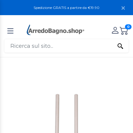
Spedizione GRATIS a partire da €19.90
0