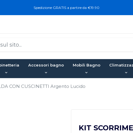
Spedizione GRATIS a partire da €19.90
inetteria
Accessori bagno
Mobili Bagno
Climatizza
A CON CUSCINETTI Argento Lucido
KIT SCORRIM