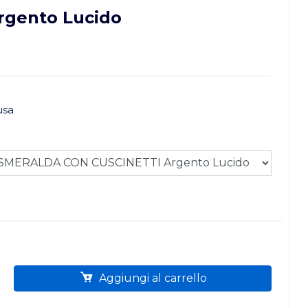
rgento Lucido
usa
Aggiungi al carrello