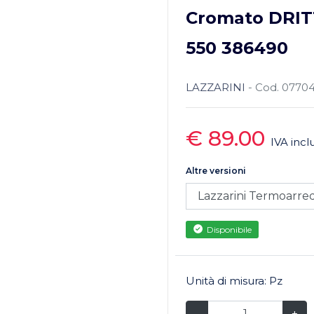
Cromato DRITT
550 386490
LAZZARINI
- Cod. 0770
€ 89.00
IVA incl
Altre versioni
Disponibile
Unità di misura: Pz
-
+