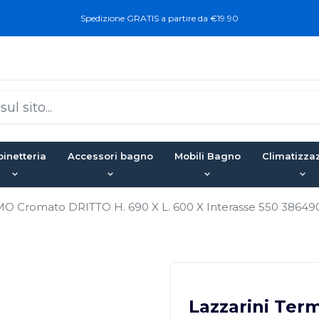
Spedizione GRATIS a partire da €19.90
inetteria
Accessori bagno
Mobili Bagno
Climatizza
O Cromato DRITTO H. 690 X L. 600 X Interasse 550 38649
Lazzarini Te