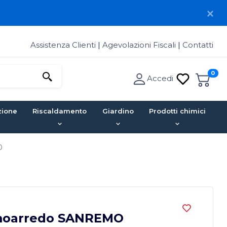
Assistenza Clienti
|
Agevolazioni Fiscali
|
Contatti
0
Accedi
zione
Riscaldamento
Giardino
Prodotti chimici
0
rmoarredo SANREMO