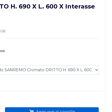
O H. 690 X L. 600 X Interasse
408
usa
Aggiungi al carrello