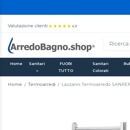
Valutazione clienti
4,9
Home
Sanitari
FUORI
Sanitari
Rub
TUTTO
Colorati
Home
Termoarredi
Lazzarini Termoarredo SANREM