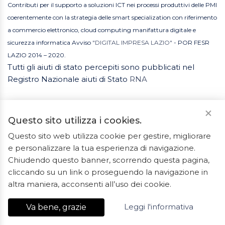
Contributi per il supporto a soluzioni ICT nei processi produttivi delle PMI
coerentemente con la strategia delle smart specialization con riferimento
a commercio elettronico, cloud computing manifattura digitale e
sicurezza informatica Avviso
"DIGITAL IMPRESA LAZIO"
- POR FESR
LAZIO 2014 – 2020.
Tutti gli aiuti di stato percepiti sono pubblicati nel
Registro Nazionale aiuti di Stato
RNA
Questo sito utilizza i cookies.
Questo sito web utilizza cookie per gestire, migliorare
e personalizzare la tua esperienza di navigazione.
2023 © Tutti i diritti riservati. ArredoBagno.shop è un
Chiudendo questo banner, scorrendo questa pagina,
marchio registrato.
cliccando su un link o proseguendo la navigazione in
Ceramiche Marrocco - Via Ponte Gagliardo 34 - 04022
altra maniera, acconsenti all’uso dei cookie.
Fondi(LT) - P.IVA 01840550592 - REA LT-127838
Leggi l'informativa
Va bene, grazie
Export Digitale
| E-commerce Business Suite
Accelero