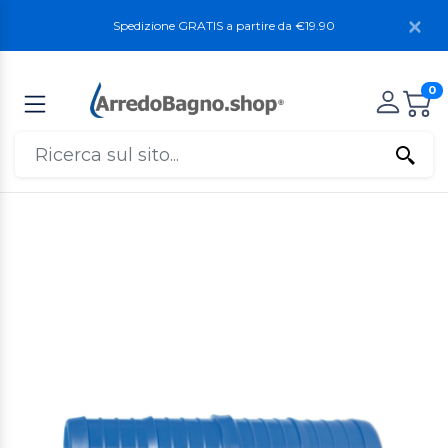
Spedizione GRATIS a partire da €19.90
0