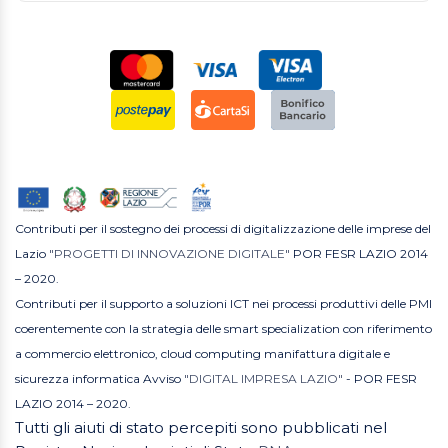
Contributi per il sostegno dei processi di digitalizzazione delle imprese del
Lazio
"PROGETTI DI INNOVAZIONE DIGITALE"
POR FESR LAZIO 2014
– 2020.
Contributi per il supporto a soluzioni ICT nei processi produttivi delle PMI
coerentemente con la strategia delle smart specialization con riferimento
a commercio elettronico, cloud computing manifattura digitale e
sicurezza informatica Avviso
"DIGITAL IMPRESA LAZIO"
- POR FESR
LAZIO 2014 – 2020.
Tutti gli aiuti di stato percepiti sono pubblicati nel