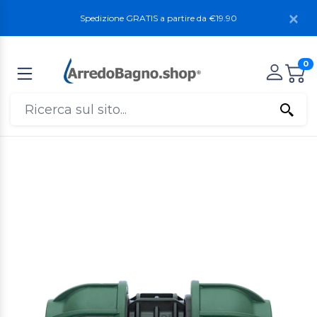
Spedizione GRATIS a partire da €19.90
0