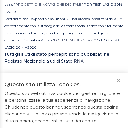
Lazio
"PROGETTI DI INNOVAZIONE DIGITALE"
POR FESR LAZIO 2014
– 2020.
Contributi per il supporto a soluzioni ICT nei processi produttivi delle PMI
coerentemente con la strategia delle smart specialization con riferimento
a commercio elettronico, cloud computing manifattura digitale e
sicurezza informatica Avviso
"DIGITAL IMPRESA LAZIO"
- POR FESR
LAZIO 2014 – 2020.
Tutti gli aiuti di stato percepiti sono pubblicati nel
Registro Nazionale aiuti di Stato
RNA
Questo sito utilizza i cookies.
Questo sito web utilizza cookie per gestire, migliorare
e personalizzare la tua esperienza di navigazione.
2023 © Tutti i diritti riservati. ArredoBagno.shop è un
Chiudendo questo banner, scorrendo questa pagina,
marchio registrato.
cliccando su un link o proseguendo la navigazione in
Ceramiche Marrocco - Via Ponte Gagliardo 34 - 04022
altra maniera, acconsenti all’uso dei cookie.
Fondi(LT) - P.IVA 01840550592 - REA LT-127838