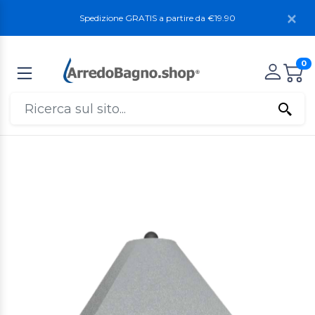
Spedizione GRATIS a partire da €19.90
0