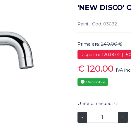
'NEW DISCO' 
Paini
- Cod. 03682
Prima era:
240.00 €
Risparmi: 120.00 € ( -5
€ 120.00
IVA inc
Disponibile
Unità di misura: Pz
-
+