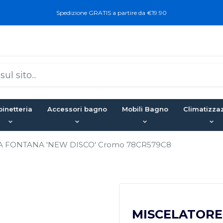
Spedizione GRATIS a partire da €19.90
inetteria
Accessori bagno
Mobili Bagno
Climatizza
A FONTANA 'NEW DISCO' Cromo 78CR579C8
MISCELATORE