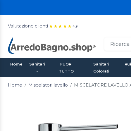
Valutazione clienti
4,9
Home
Sanitari
FUORI
Sanitari
Rub
TUTTO
Colorati
Home
Miscelatori lavello
MISCELATORE LAVELLO 