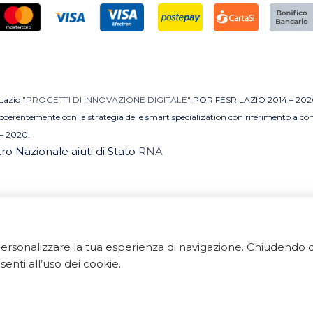
 Lazio
"PROGETTI DI INNOVAZIONE DIGITALE"
POR FESR LAZIO 2014 – 202
MI coerentemente con la strategia delle smart specialization con riferimento a 
– 2020.
stro Nazionale aiuti di Stato
RNA
e personalizzare la tua esperienza di navigazione. Chiudend
 Tutti i diritti riservati. ArredoBagno.shop è un marchio regi
enti all’uso dei cookie.
 Via Ponte Gagliardo 34 - 04022 Fondi(LT) - P.IVA 018405
Export Digitale
| E-commerce Business Suite
Accelero