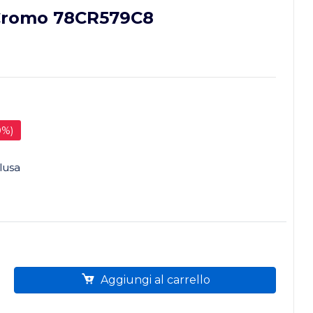
Cromo 78CR579C8
0%)
lusa
Aggiungi al carrello