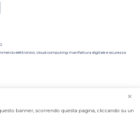
0.
commercio elettronico, cloud computing manifattura digitale e sicurezza
o questo banner, scorrendo questa pagina, cliccando su un
strato.
50592 - REA LT-127838