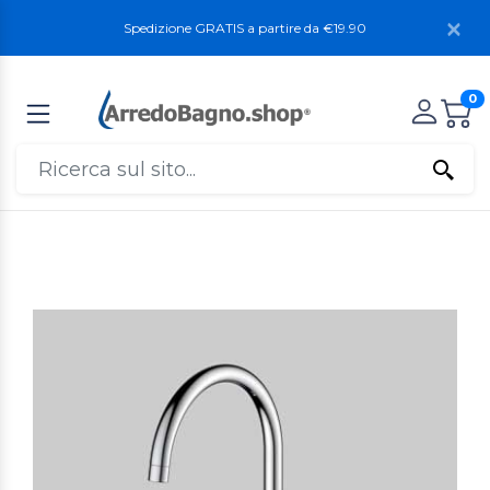
Spedizione GRATIS a partire da €19.90
0