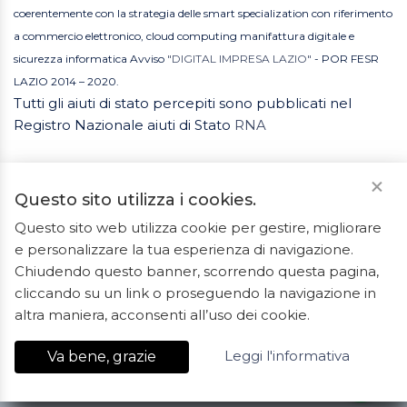
coerentemente con la strategia delle smart specialization con riferimento
a commercio elettronico, cloud computing manifattura digitale e
sicurezza informatica Avviso
"DIGITAL IMPRESA LAZIO"
- POR FESR
LAZIO 2014 – 2020.
Tutti gli aiuti di stato percepiti sono pubblicati nel
Registro Nazionale aiuti di Stato
RNA
Questo sito utilizza i cookies.
Questo sito web utilizza cookie per gestire, migliorare
e personalizzare la tua esperienza di navigazione.
2023 © Tutti i diritti riservati. ArredoBagno.shop è un
Chiudendo questo banner, scorrendo questa pagina,
marchio registrato.
cliccando su un link o proseguendo la navigazione in
Ceramiche Marrocco - Via Ponte Gagliardo 34 - 04022
altra maniera, acconsenti all’uso dei cookie.
Fondi(LT) - P.IVA 01840550592 - REA LT-127838
Leggi l'informativa
Va bene, grazie
Export Digitale
| E-commerce Business Suite
Accelero