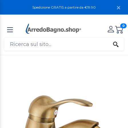
Spedizione GRATIS a partire da €19.90
0