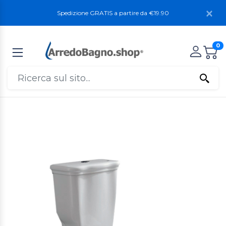
Spedizione GRATIS a partire da €19.90
0