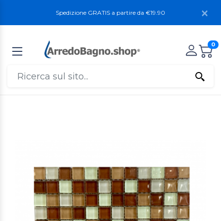
Spedizione GRATIS a partire da €19.90
0