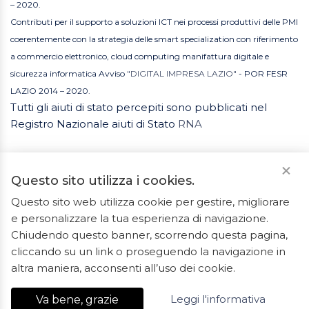
– 2020.
Contributi per il supporto a soluzioni ICT nei processi produttivi delle PMI
coerentemente con la strategia delle smart specialization con riferimento
a commercio elettronico, cloud computing manifattura digitale e
sicurezza informatica Avviso
"DIGITAL IMPRESA LAZIO"
- POR FESR
LAZIO 2014 – 2020.
Tutti gli aiuti di stato percepiti sono pubblicati nel
Registro Nazionale aiuti di Stato
RNA
Questo sito utilizza i cookies.
Questo sito web utilizza cookie per gestire, migliorare
e personalizzare la tua esperienza di navigazione.
2023 © Tutti i diritti riservati. ArredoBagno.shop è un
Chiudendo questo banner, scorrendo questa pagina,
marchio registrato.
cliccando su un link o proseguendo la navigazione in
Ceramiche Marrocco - Via Ponte Gagliardo 34 - 04022
altra maniera, acconsenti all’uso dei cookie.
Fondi(LT) - P.IVA 01840550592 - REA LT-127838
Leggi l'informativa
Va bene, grazie