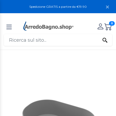
Spedizione GRATIS a partire da €19.90
0