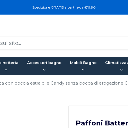
Spedizione GRATIS a partire da €19.90
inetteria
Accessori bagno
Mobili Bagno
Climatizza
sca con doccia estraibile Candy senza bocca di erogazion
Paffoni Batte