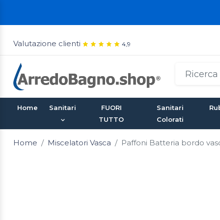
Valutazione clienti
4,9
Home
Sanitari
FUORI
Sanitari
Rub
TUTTO
Colorati
Home
Miscelatori Vasca
Paffoni Batteria bordo va