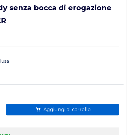
ndy senza bocca di erogazione
CR
clusa
Aggiungi al carrello