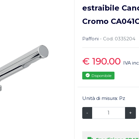
estraibile Ca
Cromo CA041
Paffoni
- Cod. 0335204
€ 190.00
IVA in
Disponibile
Unità di misura: Pz
-
+