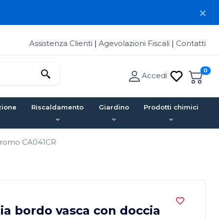
Assistenza Clienti
|
Agevolazioni Fiscali
|
Contatti
0
Accedi
zione
Riscaldamento
Giardino
Prodotti chimici
e Cromo CA041CR
ria bordo vasca con doccia