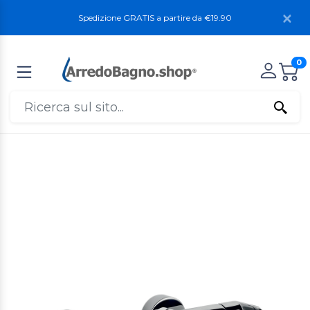
Spedizione GRATIS a partire da €19.90
0