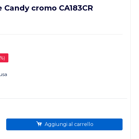
rie Candy cromo CA183CR
0%)
lusa
Aggiungi al carrello