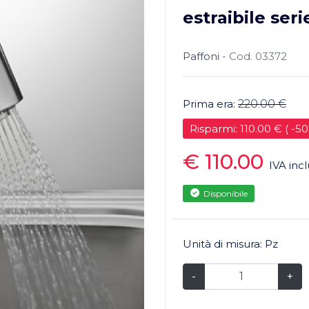
estraibile se
Paffoni
- Cod. 03372
Prima era:
220.00 €
Risparmi: 110.00 € ( -5
€ 110.00
IVA inc
Disponibile
Unità di misura: Pz
-
+