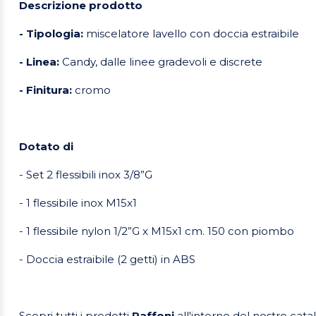
Descrizione prodotto
- Tipologia:
miscelatore lavello con doccia estraibile
- Linea:
Candy, dalle linee gradevoli e discrete
- Finitura:
cromo
Dotato di
- Set 2 flessibili inox 3/8”G
- 1 flessibile inox M15x1
- 1 flessibile nylon 1/2”G x M15x1 cm. 150 con piombo
- Doccia estraibile (2 getti) in ABS
Scopri tutti i prodotti
Paffoni
all'interno del nostro cat