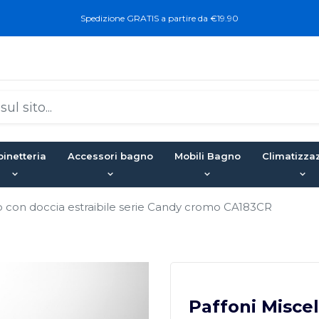
Spedizione GRATIS a partire da €19.90
inetteria
Accessori bagno
Mobili Bagno
Climatizza
lo con doccia estraibile serie Candy cromo CA183CR
Paffoni Miscel