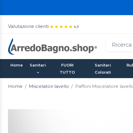
Valutazione clienti
4,9
Home
Sanitari
FUORI
Sanitari
Rub
TUTTO
Colorati
Home
Miscelatori lavello
Paffoni Miscelatore lavel