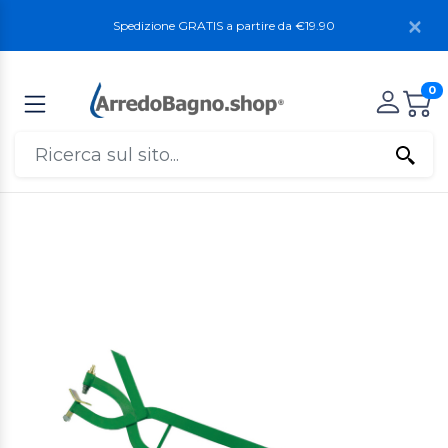
Spedizione GRATIS a partire da €19.90
0