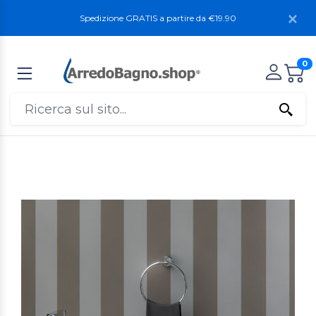
Spedizione GRATIS a partire da €19.90
0