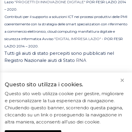
Lazio
"PROGETTI DI INNOVAZIONE DIGITALE"
POR FESR LAZIO 2014
– 2020.
Contributi per il supporto a soluzioni ICT nei processi produttivi delle PMI
coerentemente con la strategia delle smart specialization con riferimento
a commercio elettronico, cloud computing manifattura digitale e
sicurezza informatica Avviso
"DIGITAL IMPRESA LAZIO"
- POR FESR
LAZIO 2014 – 2020.
Tutti gli aiuti di stato percepiti sono pubblicati nel
Registro Nazionale aiuti di Stato
RNA
Questo sito utilizza i cookies.
Questo sito web utilizza cookie per gestire, migliorare
e personalizzare la tua esperienza di navigazione.
2023 © Tutti i diritti riservati. ArredoBagno.shop è un
Chiudendo questo banner, scorrendo questa pagina,
marchio registrato.
cliccando su un link o proseguendo la navigazione in
Ceramiche Marrocco - Via Ponte Gagliardo 34 - 04022
altra maniera, acconsenti all’uso dei cookie.
Fondi(LT) - P.IVA 01840550592 - REA LT-127838