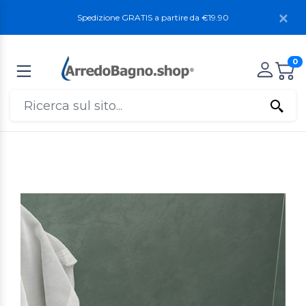
Spedizione GRATIS a partire da €19.90
0